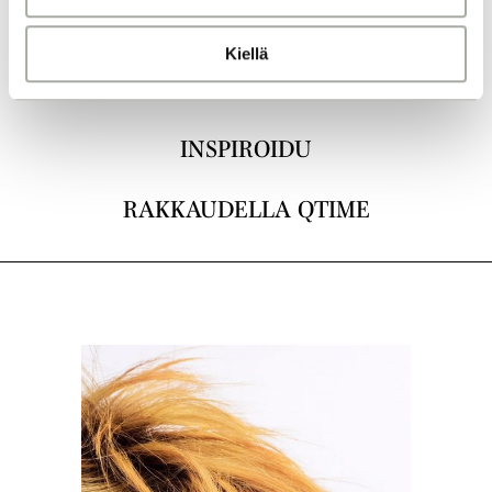
a
LEIKKAUKSET
Kiellä
VÄRJÄYS
INSPIROIDU
RAKKAUDELLA QTIME