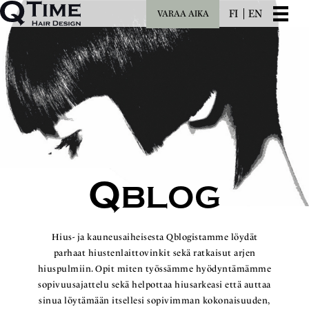
FI
EN
VARAA AIKA
Q
BLOG
Hius- ja kauneusaiheisesta Qblogistamme löydät
parhaat hiustenlaittovinkit sekä ratkaisut arjen
hiuspulmiin. Opit miten työssämme hyödyntämämme
sopivuusajattelu sekä helpottaa hiusarkeasi että auttaa
sinua löytämään itsellesi sopivimman kokonaisuuden,