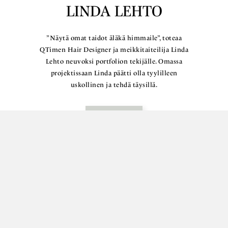
LINDA LEHTO
”Näytä omat taidot äläkä himmaile”, toteaa
QTimen Hair Designer ja meikkitaiteilija Linda
Lehto neuvoksi portfolion tekijälle. Omassa
projektissaan Linda päätti olla tyylilleen
uskollinen ja tehdä täysillä.
Lue lisää
VARAA OMA AIKASI