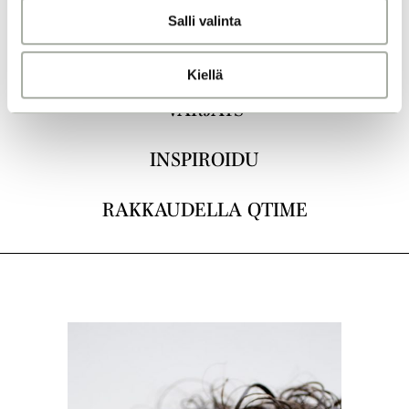
KAIKKI
Salli valinta
t
a
LEIKKAUKSET
Kiellä
VÄRJÄYS
INSPIROIDU
RAKKAUDELLA QTIME