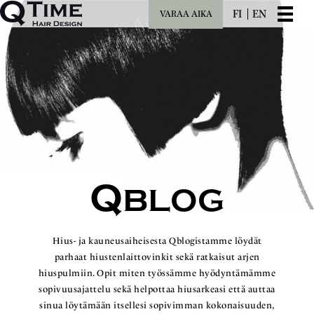
FI
EN
VARAA AIKA
Q
BLOG
Hius- ja kauneusaiheisesta Qblogistamme löydät
parhaat hiustenlaittovinkit sekä ratkaisut arjen
hiuspulmiin. Opit miten työssämme hyödyntämämme
sopivuusajattelu sekä helpottaa hiusarkeasi että auttaa
sinua löytämään itsellesi sopivimman kokonaisuuden,