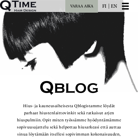
FI
EN
VARAA AIKA
Q
BLOG
Hius- ja kauneusaiheisesta Qblogistamme löydät
parhaat hiustenlaittovinkit sekä ratkaisut arjen
hiuspulmiin. Opit miten työssämme hyödyntämämme
sopivuusajattelu sekä helpottaa hiusarkeasi että auttaa
sinua löytämään itsellesi sopivimman kokonaisuuden,