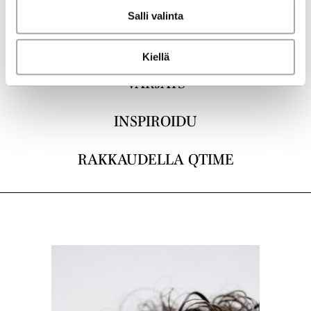
KAIKKI
Salli valinta
t
a
LEIKKAUKSET
Kiellä
VÄRJÄYS
INSPIROIDU
RAKKAUDELLA QTIME