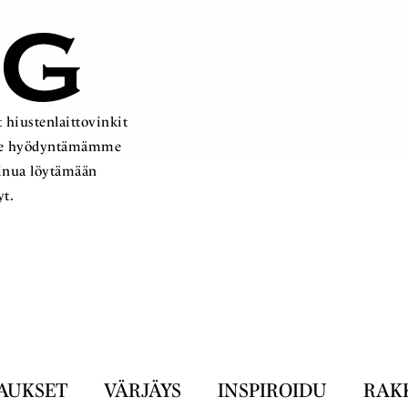
OG
 hiustenlaittovinkit
ämme hyödyntämämme
sinua löytämään
yt.
AUKSET
VÄRJÄYS
INSPIROIDU
RAK