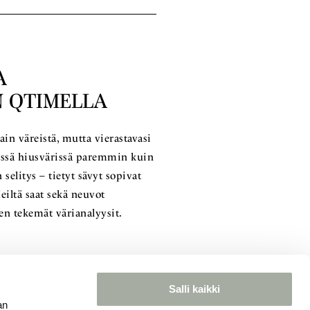
A
 QTIMELLA
in väreistä, mutta vierastavasi
tyssä hiusvärissä paremmin kuin
 selitys – tietyt sävyt sopivat
eiltä saat sekä neuvot
en tekemät värianalyysit.
Salli kaikki
an