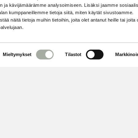
n ja kävijämäärämme analysoimiseen. Lisäksi jaamme sosiaali
alan kumppaneillemme tietoja siitä, miten käytät sivustoamme.
näitä tietoja muihin tietoihin, joita olet antanut heille tai joita 
palvelujaan.
Mieltymykset
Tilastot
Markkinoin
 OMA AIKASI