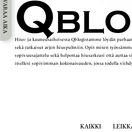
Q
VARAA AIKA
BL
Hius- ja kauneusaiheisesta Qblogistamme löydät parhaat
sekä ratkaisut arjen hiuspulmiin. Opit miten työss
sopivuusajattelu sekä helpottaa hiusarkeasi että auttaa 
itsellesi sopivimman kokonaisuuden, jossa todella viihd
KAIKKI
LEIKK