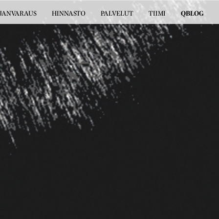
JANVARAUS
HINNASTO
PALVELUT
TIIMI
QBLOG