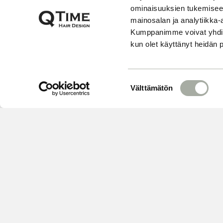
ominaisuuksien tukemisee
mainosalan ja analytiikka-
Kumppanimme voivat yhdistää 
kun olet käyttänyt heidän 
S
Välttämätön
u
o
s
t
u
m
u
k
s
e
VARAA
n