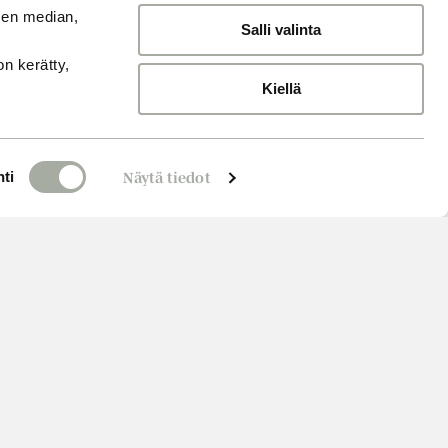
sen median,
Salli valinta
on kerätty,
Kiellä
ti
Näytä tiedot
Varaa aika