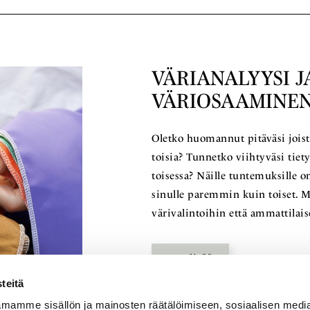
VÄRIANALYYSI J
VÄRIOSAAMINEN
Oletko huomannut pitäväsi joista
toisia? Tunnetko viihtyväsi tie
toisessa? Näille tuntemuksille on
sinulle paremmin kuin toiset. M
värivalintoihin että ammattilais
Lue lisää
teitä
mamme sisällön ja mainosten räätälöimiseen, sosiaalisen medi