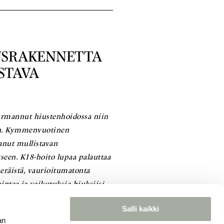
IUSRAKENNETTA
STAVA
urmannut hiustenhoidossa niin
kin. Kymmenvuotinen
anut mullistavan
seen. K18-hoito lupaa palauttaa
peräistä, vaurioitumatonta
intaa ja vaikutuksia hiuksiisi.
Salli kaikki
an