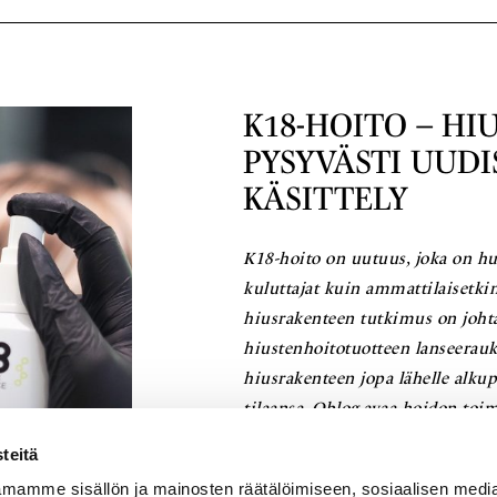
K18-HOITO – H
PYSYVÄSTI UUDI
KÄSITTELY
K18-hoito on uutuus, joka on h
kuluttajat kuin ammattilaiset
hiusrakenteen tutkimus on joht
hiustenhoitotuotteen lanseerauk
hiusrakenteen jopa lähelle alku
tilaansa. Qblog avaa hoidon toim
teitä
Lue lisää
mamme sisällön ja mainosten räätälöimiseen, sosiaalisen medi