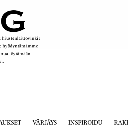
OG
 hiustenlaittovinkit
ämme hyödyntämämme
sinua löytämään
yt.
AUKSET
VÄRJÄYS
INSPIROIDU
RAK