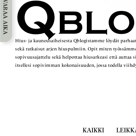
Q
VARAA AIKA
BL
Hius- ja kauneusaiheisesta Qblogistamme löydät parhaat
sekä ratkaisut arjen hiuspulmiin. Opit miten työss
sopivuusajattelu sekä helpottaa hiusarkeasi että auttaa 
itsellesi sopivimman kokonaisuuden, jossa todella viihd
KAIKKI
LEIKK