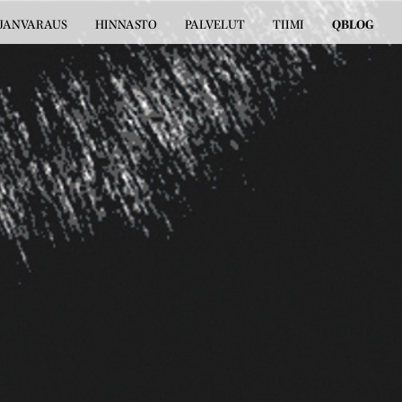
JANVARAUS
HINNASTO
PALVELUT
TIIMI
QBLOG