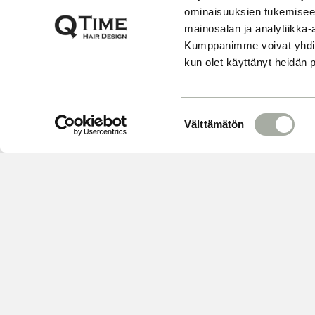
ominaisuuksien tukemisee
mainosalan ja analytiikka-
Kumppanimme voivat yhdistää 
kun olet käyttänyt heidän 
S
Välttämätön
u
o
s
t
u
m
u
k
s
e
VARAA
n