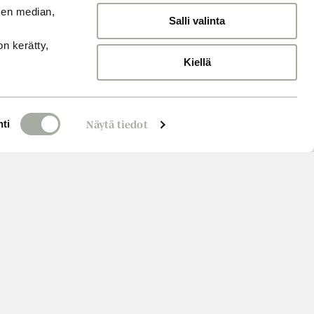
sen median,
Salli valinta
on kerätty,
Kiellä
ti
Näytä tiedot
Varaa aika