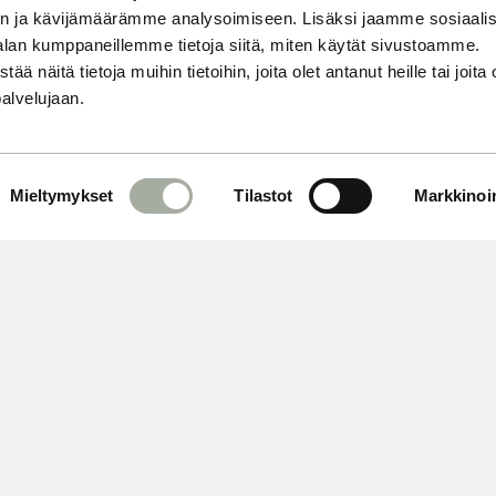
n ja kävijämäärämme analysoimiseen. Lisäksi jaamme sosiaali
alan kumppaneillemme tietoja siitä, miten käytät sivustoamme.
näitä tietoja muihin tietoihin, joita olet antanut heille tai joita 
palvelujaan.
Mieltymykset
Tilastot
Markkinoin
 OMA AIKASI