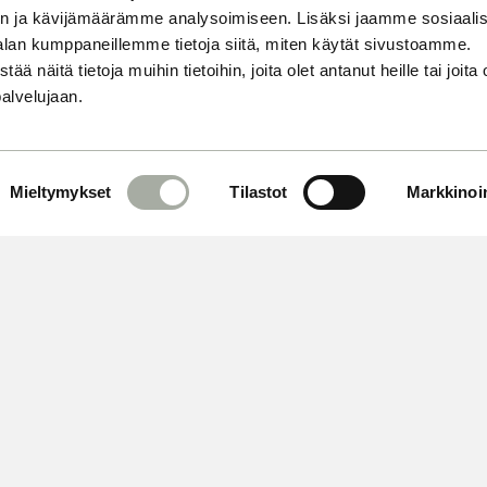
n ja kävijämäärämme analysoimiseen. Lisäksi jaamme sosiaali
alan kumppaneillemme tietoja siitä, miten käytät sivustoamme.
näitä tietoja muihin tietoihin, joita olet antanut heille tai joita 
palvelujaan.
Mieltymykset
Tilastot
Markkinoin
 OMA AIKASI