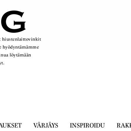
OG
 hiustenlaittovinkit
ämme hyödyntämämme
sinua löytämään
yt.
AUKSET
VÄRJÄYS
INSPIROIDU
RAK