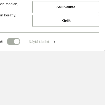
sen median,
Salli valinta
on kerätty,
Kiellä
ti
Näytä tiedot
Varaa aika