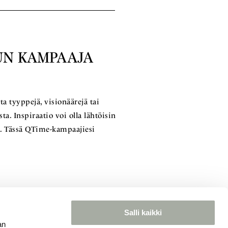
UN KAMPAAJA
ta tyyppejä, visionäärejä tai
ta. Inspiraatio voi olla lähtöisin
a. Tässä QTime-kampaajiesi
Salli kaikki
an