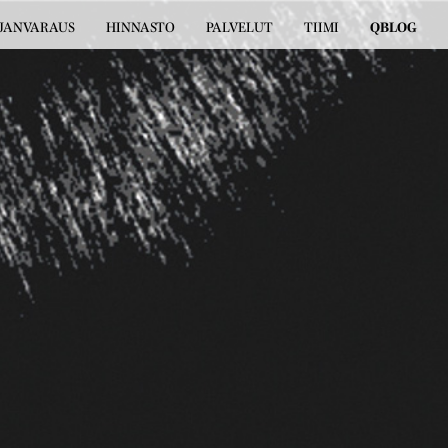
JANVARAUS
HINNASTO
PALVELUT
TIIMI
QBLOG