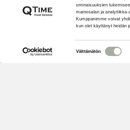
ominaisuuksien tukemisee
mainosalan ja analytiikka-
Kumppanimme voivat yhdistää 
kun olet käyttänyt heidän 
S
Välttämätön
u
o
s
t
u
m
u
k
s
e
VARAA
n