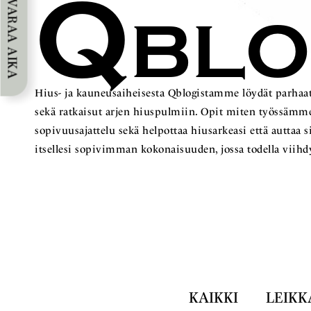
Q
VARAA AIKA
BL
Hius- ja kauneusaiheisesta Qblogistamme löydät parhaat
sekä ratkaisut arjen hiuspulmiin. Opit miten työss
sopivuusajattelu sekä helpottaa hiusarkeasi että auttaa 
itsellesi sopivimman kokonaisuuden, jossa todella viihd
KAIKKI
LEIKK