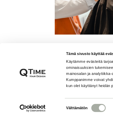
Tämä sivusto käyttää eväs
Käytämme evästeitä tarjoa
ominaisuuksien tukemisee
mainosalan ja analytiikka-
Kumppanimme voivat yhdistää 
MIESTEN HIUSTY
kun olet käyttänyt heidän 
PUOLIPITKÄ
S
Ruuhkavuosien helpottaessa mo
Välttämätön
u
tyyli on vuosien varrella kulkeu