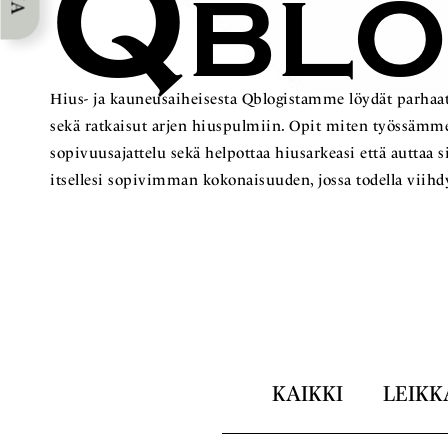
Q
BL
Hius- ja kauneusaiheisesta Qblogistamme löydät parhaat
sekä ratkaisut arjen hiuspulmiin. Opit miten työss
sopivuusajattelu sekä helpottaa hiusarkeasi että auttaa 
itsellesi sopivimman kokonaisuuden, jossa todella viihd
KAIKKI
LEIKK