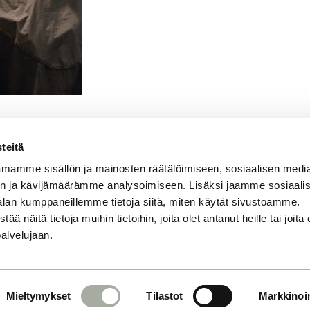
teitä
mamme sisällön ja mainosten räätälöimiseen, sosiaalisen medi
n ja kävijämäärämme analysoimiseen. Lisäksi jaamme sosiaali
alan kumppaneillemme tietoja siitä, miten käytät sivustoamme.
näitä tietoja muihin tietoihin, joita olet antanut heille tai joita 
YLIT – TOIMIVA
palvelujaan.
ni pysähtyy miettimään, mihin
Mieltymykset
Tilastot
Markkinoin
tunut – ja ennen kaikkea