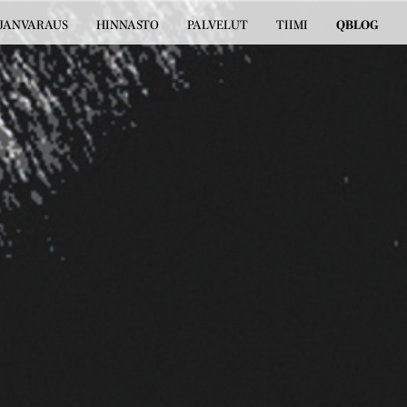
JANVARAUS
HINNASTO
PALVELUT
TIIMI
QBLOG