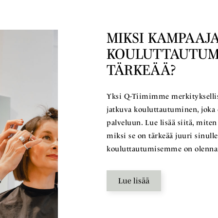
MIKSI KAMPAAJA
KOULUTTAUTUM
TÄRKEÄÄ?
Yksi Q-Tiimimme merkitykselli
jatkuva kouluttautuminen, joka 
palveluun. Lue lisää siitä, mit
miksi se on tärkeää juuri sinul
kouluttautumisemme on olenn
Lue lisää