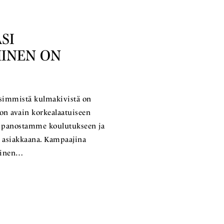
SI
INEN ON
simmistä kulmakivistä on
on avain korkealaatuiseen
en panostamme koulutukseen ja
le asiakkaana. Kampaajina
ainen…