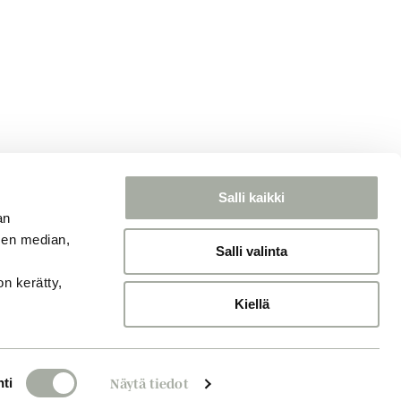
Salli kaikki
an
sen median,
Salli valinta
on kerätty,
Kiellä
ti
Näytä tiedot