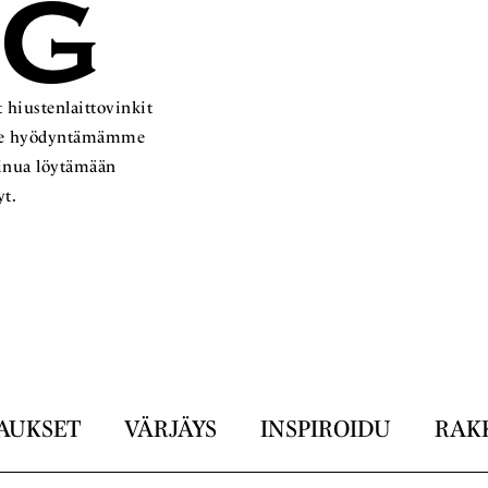
OG
 hiustenlaittovinkit
ämme hyödyntämämme
sinua löytämään
yt.
AUKSET
VÄRJÄYS
INSPIROIDU
RAK