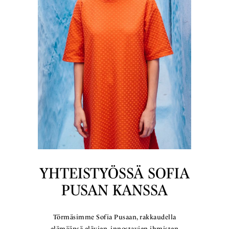
YHTEISTYÖSSÄ SOFIA
PUSAN KANSSA
Törmäsimme Sofia Pusaan, rakkaudella
elämäänsä elävien, innostavien ihmisten