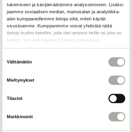
tukemiseen ja kävijämäärämme analysoimiseen. Lisäksi
jaamme sosiaalisen median, mainosalan ja analytiikka-
alan kumppaneillemme tietoja siitä, miten käytät
sivustoamme. Kumppanimme voivat yhdistää näitä
tietoja muihin tietoihin, joita olet antanut heille tai joita on
kerätty, kun olet käyttänyt heidän palvelujaan.
S
Välttämätön
u
o
s
Mieltymykset
t
u
m
Tilastot
u
k
Markkinointi
s
e