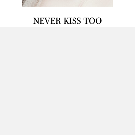
NEVER KISS TOO
HARD -MEIKKI
HALLOWEENIKSI
Halloween on tunnetusti karmiva ja pelottava
juhla, vaikka sen symboli onkin usein iloinen
kurpitsa. Meillä astuttiin tänä vuonna tästä
nauravasta Halloween-teemasta enemmän
kauhun puolelle.
Lue lisää