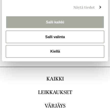
n
Näytä tiedot
v
a
l
Salli kaikki
i
n
Salli valinta
t
a
Kiellä
KAIKKI
LEIKKAUKSET
VÄRJÄYS