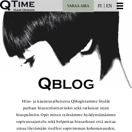
FI
EN
VARAA AIKA
Q
BLOG
Hius- ja kauneusaiheisesta Qblogistamme löydät
parhaat hiustenlaittovinkit sekä ratkaisut arjen
hiuspulmiin. Opit miten työssämme hyödyntämämme
sopivuusajattelu sekä helpottaa hiusarkeasi että auttaa
sinua löytämään itsellesi sopivimman kokonaisuuden,