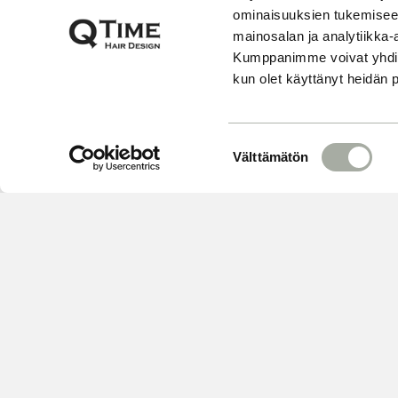
ominaisuuksien tukemisee
mainosalan ja analytiikka-
Kumppanimme voivat yhdistää 
kun olet käyttänyt heidän 
S
Välttämätön
u
o
s
t
u
m
u
k
s
e
VARAA
n