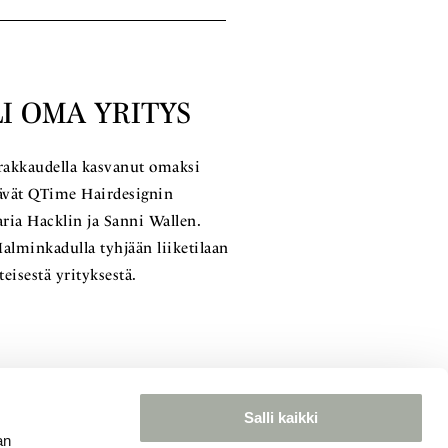
I OMA YRITYS
 rakkaudella kasvanut omaksi
stävät QTime Hairdesignin
ria Hacklin ja Sanni Wallen.
alminkadulla tyhjään liiketilaan
eisestä yrityksestä.
Salli kaikki
an