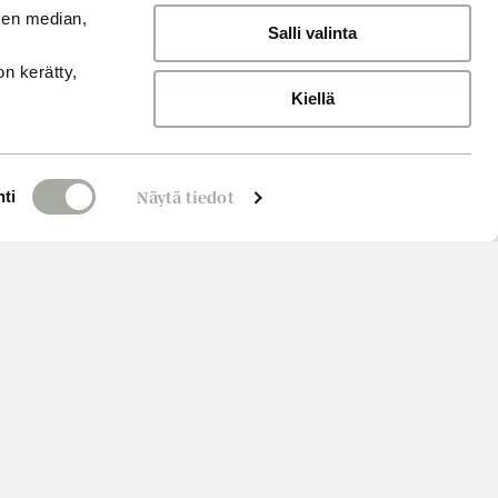
sen median,
Salli valinta
on kerätty,
Kiellä
ti
Näytä tiedot
Varaa aika