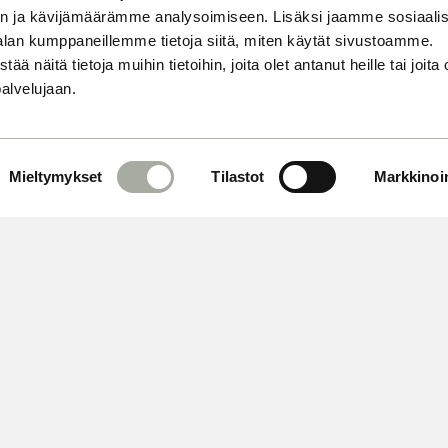
n ja kävijämäärämme analysoimiseen. Lisäksi jaamme sosiaali
alan kumppaneillemme tietoja siitä, miten käytät sivustoamme.
näitä tietoja muihin tietoihin, joita olet antanut heille tai joita 
palvelujaan.
Mieltymykset
Tilastot
Markkinoin
 OMA AIKASI