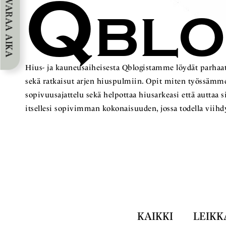
Q
VARAA AIKA
BL
Hius- ja kauneusaiheisesta Qblogistamme löydät parhaat
sekä ratkaisut arjen hiuspulmiin. Opit miten työss
sopivuusajattelu sekä helpottaa hiusarkeasi että auttaa 
itsellesi sopivimman kokonaisuuden, jossa todella viihd
KAIKKI
LEIKK