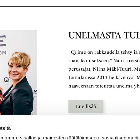
UNELMASTA TUL
”QTime on rakkaudella tehty ja
ihanaksi itsekseen.” Näin tiivi
perustajat, Niina Mäki-Tuuri, Ma
Joulukuussa 2011 he kävelivät M
haaveenaan toteuttaa unelma yht
Lue lisää
teitä
mamme sisällön ja mainosten räätälöimiseen, sosiaalisen medi