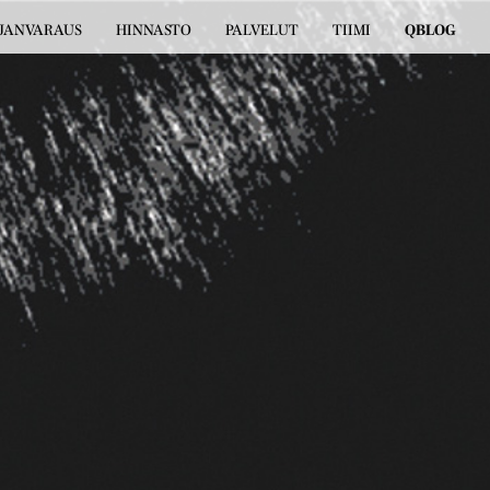
JANVARAUS
HINNASTO
PALVELUT
TIIMI
QBLOG