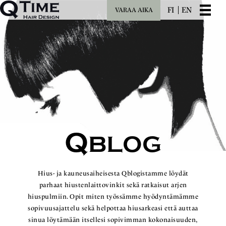
FI
EN
VARAA AIKA
Q
BLOG
Hius- ja kauneusaiheisesta Qblogistamme löydät
parhaat hiustenlaittovinkit sekä ratkaisut arjen
hiuspulmiin. Opit miten työssämme hyödyntämämme
sopivuusajattelu sekä helpottaa hiusarkeasi että auttaa
sinua löytämään itsellesi sopivimman kokonaisuuden,