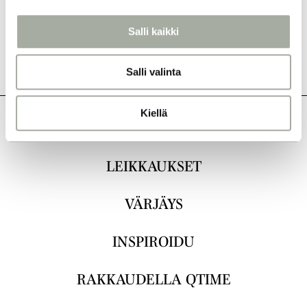
a
l
Salli kaikki
i
n
Salli valinta
t
a
Kiellä
KAIKKI
LEIKKAUKSET
VÄRJÄYS
INSPIROIDU
RAKKAUDELLA QTIME