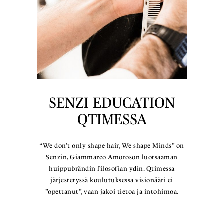
SENZI EDUCATION
QTIMESSA
“We don’t only shape hair, We shape Minds” on
Senzin, Giammarco Amoroson luotsaaman
huippubrändin filosofian ydin. Qtimessa
järjestetyssä koulutuksessa visionääri ei
”opettanut”, vaan jakoi tietoa ja intohimoa.