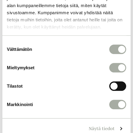
alan kumppaneillemme tietoja siitä, miten käytät
sivustoamme. Kumppanimme voivat yhdistää näitä
tietoja muihin tietoihin, joita olet antanut heille tai joita on
kerätty, kun olet käyttänyt heidän palvelujaan.
S
Välttämätön
u
o
s
Mieltymykset
t
u
m
Tilastot
u
k
Markkinointi
s
e
n
Näytä tiedot
v