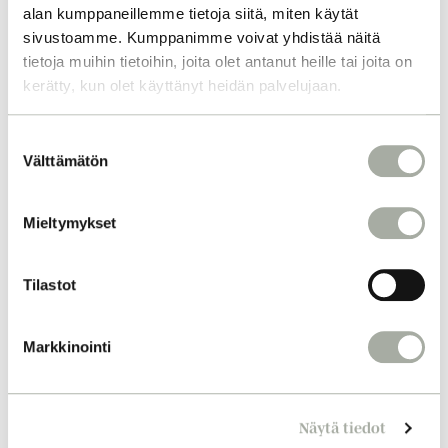
alan kumppaneillemme tietoja siitä, miten käytät
sivustoamme. Kumppanimme voivat yhdistää näitä
tietoja muihin tietoihin, joita olet antanut heille tai joita on
kerätty, kun olet käyttänyt heidän palvelujaan.
S
Välttämätön
u
o
s
Mieltymykset
t
u
m
Tilastot
u
k
Markkinointi
s
e
n
Näytä tiedot
v