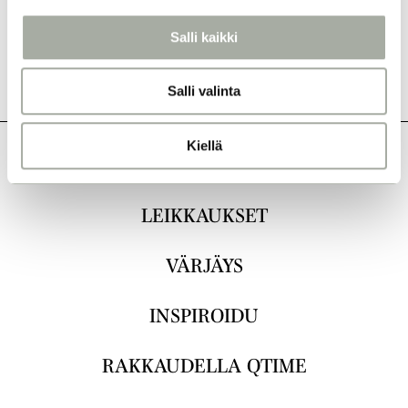
a
l
Salli kaikki
i
n
Salli valinta
t
a
Kiellä
KAIKKI
LEIKKAUKSET
VÄRJÄYS
INSPIROIDU
RAKKAUDELLA QTIME