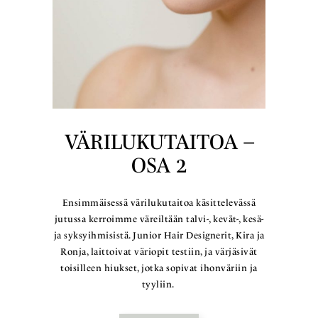
VÄRILUKUTAITOA –
OSA 2
Ensimmäisessä värilukutaitoa käsittelevässä
jutussa kerroimme väreiltään talvi-, kevät-, kesä-
ja syksyihmisistä. Junior Hair Designerit, Kira ja
Ronja, laittoivat väriopit testiin, ja värjäsivät
toisilleen hiukset, jotka sopivat ihonväriin ja
tyyliin.