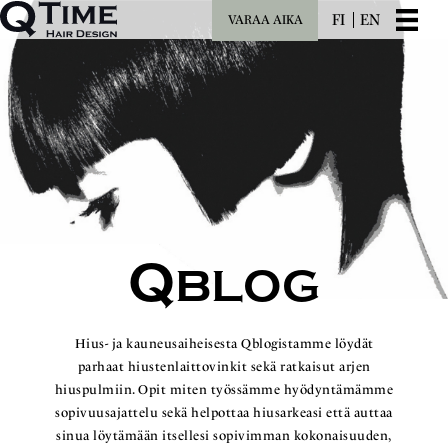
FI
EN
VARAA AIKA
Q
BLOG
Hius- ja kauneusaiheisesta Qblogistamme löydät
parhaat hiustenlaittovinkit sekä ratkaisut arjen
hiuspulmiin. Opit miten työssämme hyödyntämämme
sopivuusajattelu sekä helpottaa hiusarkeasi että auttaa
sinua löytämään itsellesi sopivimman kokonaisuuden,