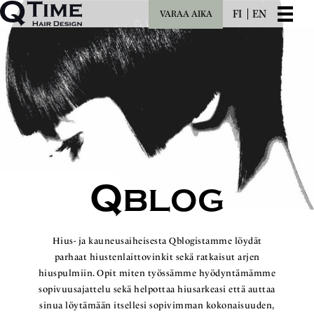
FI
EN
VARAA AIKA
Q
BLOG
Hius- ja kauneusaiheisesta Qblogistamme löydät
parhaat hiustenlaittovinkit sekä ratkaisut arjen
hiuspulmiin. Opit miten työssämme hyödyntämämme
sopivuusajattelu sekä helpottaa hiusarkeasi että auttaa
sinua löytämään itsellesi sopivimman kokonaisuuden,