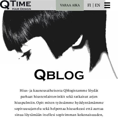
FI
EN
VARAA AIKA
Q
BLOG
Hius- ja kauneusaiheisesta Qblogistamme löydät
parhaat hiustenlaittovinkit sekä ratkaisut arjen
hiuspulmiin. Opit miten työssämme hyödyntämämme
sopivuusajattelu sekä helpottaa hiusarkeasi että auttaa
sinua löytämään itsellesi sopivimman kokonaisuuden,