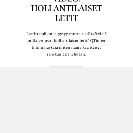
HOLLANTILAISET
LETIT
Lettitrendi on ja pysyy mutta tiedätkö vielä
millaiset ovat hollantilaiset letit? QTimen
Emmi näyttää miten nämä käänteiset
ranskanletit tehdään.
Lue lisää
VARAA OMA AIKASI