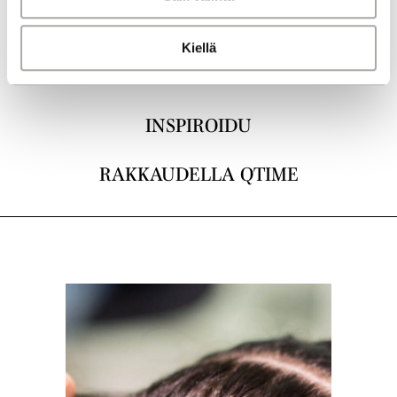
a
LEIKKAUKSET
Kiellä
VÄRJÄYS
INSPIROIDU
RAKKAUDELLA QTIME