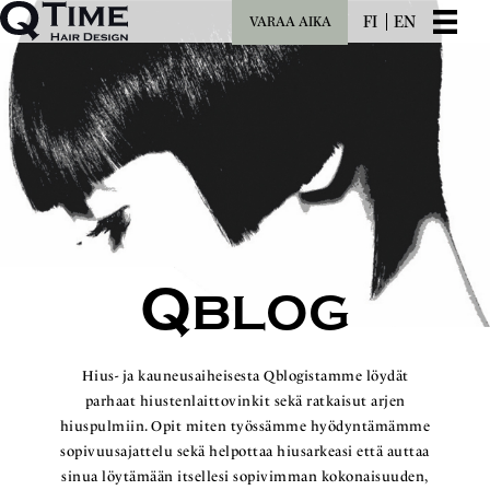
FI
EN
VARAA AIKA
Q
BLOG
Hius- ja kauneusaiheisesta Qblogistamme löydät
parhaat hiustenlaittovinkit sekä ratkaisut arjen
hiuspulmiin. Opit miten työssämme hyödyntämämme
sopivuusajattelu sekä helpottaa hiusarkeasi että auttaa
sinua löytämään itsellesi sopivimman kokonaisuuden,