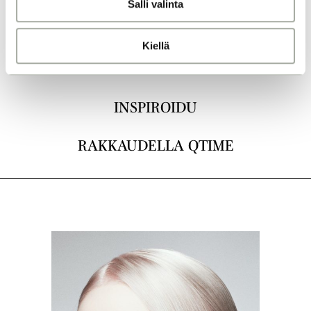
Salli valinta
t
a
LEIKKAUKSET
Kiellä
VÄRJÄYS
INSPIROIDU
RAKKAUDELLA QTIME