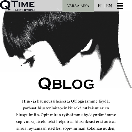
FI
EN
VARAA AIKA
Q
BLOG
Hius- ja kauneusaiheisesta Qblogistamme löydät
parhaat hiustenlaittovinkit sekä ratkaisut arjen
hiuspulmiin. Opit miten työssämme hyödyntämämme
sopivuusajattelu sekä helpottaa hiusarkeasi että auttaa
sinua löytämään itsellesi sopivimman kokonaisuuden,