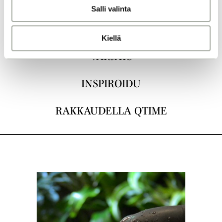
KAIKKI
Salli valinta
t
a
LEIKKAUKSET
Kiellä
VÄRJÄYS
INSPIROIDU
RAKKAUDELLA QTIME