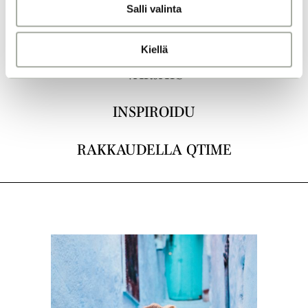
Salli valinta
t
a
LEIKKAUKSET
Kiellä
VÄRJÄYS
INSPIROIDU
RAKKAUDELLA QTIME