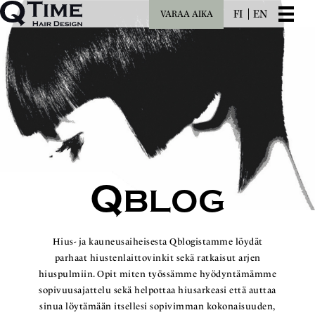
FI
EN
VARAA AIKA
Q
BLOG
Hius- ja kauneusaiheisesta Qblogistamme löydät
parhaat hiustenlaittovinkit sekä ratkaisut arjen
hiuspulmiin. Opit miten työssämme hyödyntämämme
sopivuusajattelu sekä helpottaa hiusarkeasi että auttaa
sinua löytämään itsellesi sopivimman kokonaisuuden,