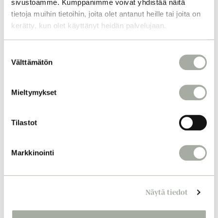
sivustoamme. Kumppanimme voivat yhdistää näitä
tietoja muihin tietoihin, joita olet antanut heille tai joita on
kerätty, kun olet käyttänyt heidän palvelujaan.
S
Välttämätön
u
o
s
Mieltymykset
t
u
m
Tilastot
u
k
Markkinointi
s
e
n
Näytä tiedot
v
a
l