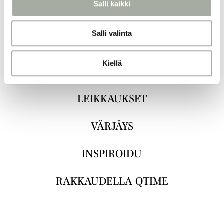
Salli kaikki
i
n
Salli valinta
t
a
Kiellä
KAIKKI
LEIKKAUKSET
VÄRJÄYS
INSPIROIDU
RAKKAUDELLA QTIME