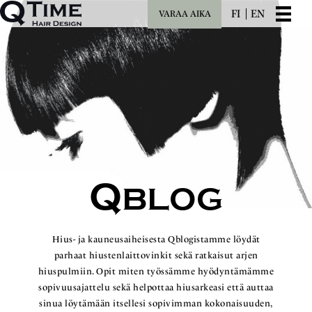
FI
EN
VARAA AIKA
Q
BLOG
Hius- ja kauneusaiheisesta Qblogistamme löydät
parhaat hiustenlaittovinkit sekä ratkaisut arjen
hiuspulmiin. Opit miten työssämme hyödyntämämme
sopivuusajattelu sekä helpottaa hiusarkeasi että auttaa
sinua löytämään itsellesi sopivimman kokonaisuuden,