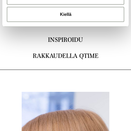
a
LEIKKAUKSET
Kiellä
VÄRJÄYS
INSPIROIDU
RAKKAUDELLA QTIME