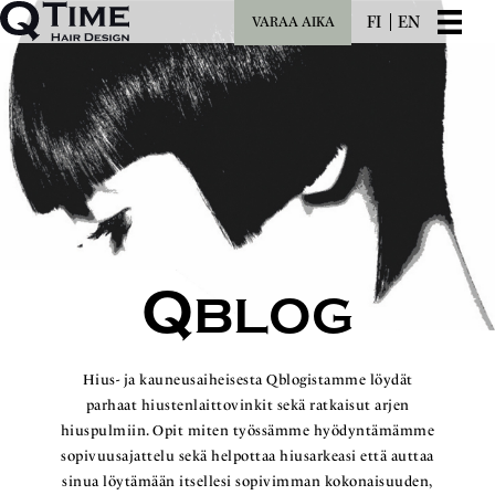
FI
EN
VARAA AIKA
Q
BLOG
Hius- ja kauneusaiheisesta Qblogistamme löydät
parhaat hiustenlaittovinkit sekä ratkaisut arjen
hiuspulmiin. Opit miten työssämme hyödyntämämme
sopivuusajattelu sekä helpottaa hiusarkeasi että auttaa
sinua löytämään itsellesi sopivimman kokonaisuuden,