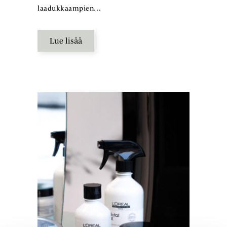
laadukkaampien…
Lue lisää