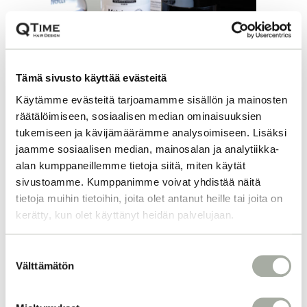
Tämä sivusto käyttää evästeitä
Käytämme evästeitä tarjoamamme sisällön ja mainosten
räätälöimiseen, sosiaalisen median ominaisuuksien
tukemiseen ja kävijämäärämme analysoimiseen. Lisäksi
jaamme sosiaalisen median, mainosalan ja analytiikka-
alan kumppaneillemme tietoja siitä, miten käytät
METALLINPOISTO
sivustoamme. Kumppanimme voivat yhdistää näitä
HIUKSISTA
tietoja muihin tietoihin, joita olet antanut heille tai joita on
TEHOKKAASTI
kerätty, kun olet käyttänyt heidän palvelujaan.
KAMPAAMOSSA JA
S
KOTONA
Välttämätön
u
o
Vihertävät hiukset? Kasvatus ei etene
s