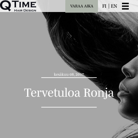
FI
EN
VARAA AIKA
kesäkuu 08, 2017
Tervetuloa Ronja