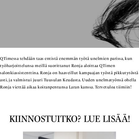
QTimessa tehdään taas entistä enemmän työtä unelmien parissa, kun
työharjoittelunsa meillä suorittanut Ronja aloittaa QTimen
salonkiassistenttina. Ronja on haaveillut kampaajan työstä pikkutytöstä
asti, ja valmistui juuri Tuusulan Keudasta. Uuden unelmatyönsä ohella
Ronja viettää aikaa koiranpentunsa Laran kanssa. Tervetuloa tiimiin!
KIINNOSTUITKO? LUE LISÄÄ!