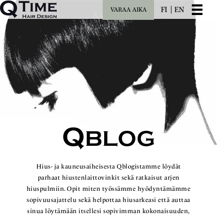
FI
EN
VARAA AIKA
Q
BLOG
Hius- ja kauneusaiheisesta Qblogistamme löydät
parhaat hiustenlaittovinkit sekä ratkaisut arjen
hiuspulmiin. Opit miten työssämme hyödyntämämme
sopivuusajattelu sekä helpottaa hiusarkeasi että auttaa
sinua löytämään itsellesi sopivimman kokonaisuuden,