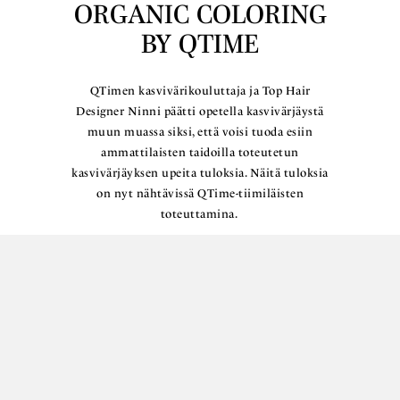
ORGANIC COLORING
BY QTIME
QTimen kasvivärikouluttaja ja Top Hair
Designer Ninni päätti opetella kasvivärjäystä
muun muassa siksi, että voisi tuoda esiin
ammattilaisten taidoilla toteutetun
kasvivärjäyksen upeita tuloksia. Näitä tuloksia
on nyt nähtävissä QTime-tiimiläisten
toteuttamina.
Lue lisää