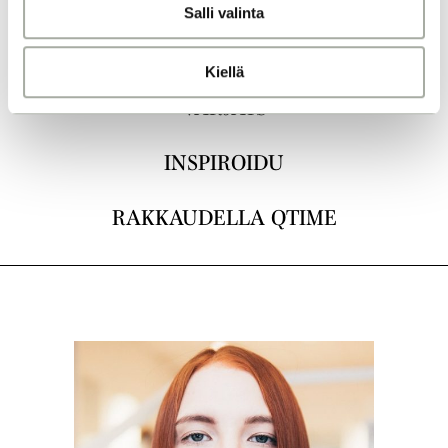
Salli valinta
t
a
LEIKKAUKSET
Kiellä
VÄRJÄYS
INSPIROIDU
RAKKAUDELLA QTIME