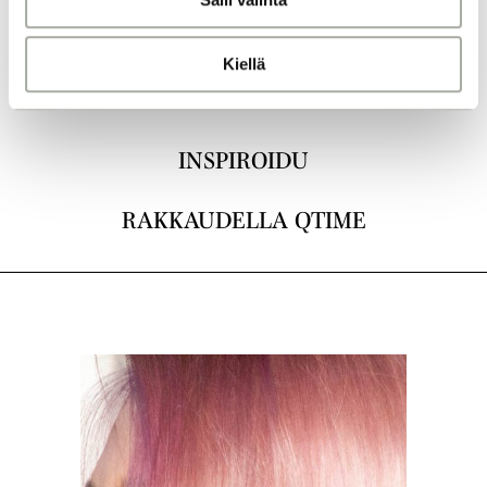
a
LEIKKAUKSET
Kiellä
VÄRJÄYS
INSPIROIDU
RAKKAUDELLA QTIME