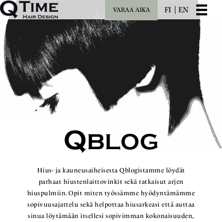
FI
EN
VARAA AIKA
Q
BLOG
Hius- ja kauneusaiheisesta Qblogistamme löydät
parhaat hiustenlaittovinkit sekä ratkaisut arjen
hiuspulmiin. Opit miten työssämme hyödyntämämme
sopivuusajattelu sekä helpottaa hiusarkeasi että auttaa
sinua löytämään itsellesi sopivimman kokonaisuuden,